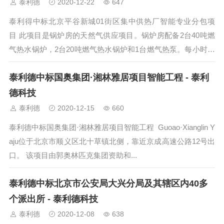
泰利德
2020-12-22
647
泰利得中标北京平谷新城01街区集中供热厂智能专业分包项
目 此项目是锅炉房的天然气供应项目。锅炉房配备2台40吨燃
气热水锅炉，2台20吨燃气热水锅炉和1台燃气热泵。每小时总
耗气量为10,410...
泰利德中标国奥集团·湘林雅居项目智能工程 - 泰利
德科技
泰利德
2020-12-15
660
泰利德中标国奥集团·湘林雅居项目智能工程 Guoao·Xianglin Y
aju位于北京市顺义区北十草镇北侧，靠近京成高速公路12号出
口。 该项目由郭奥林匹克集团资助和...
泰利德中标北京市公安局大兴分局及其辖区内40多
个派出所 - 泰利德科技
泰利德
2020-12-08
638