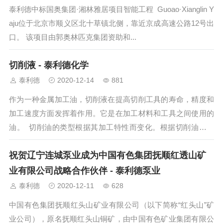
泰利德中标国奥集团·湘林雅居项目智能工程 Guoao·Xianglin Y
aju位于北京市顺义区北十草镇北侧，靠近京成高速公路12号出
口。 该项目由郭奥林匹克集团资助和...
切削液 - 泰利德化学
泰利德
2020-12-14
881
作为一种金属加工油，切削液在提高切削工具的寿命，精度和
加工速度方面发挥着作用。它是在加工材料和工具之间使用的
油。 切削油的类型根据其加工特性而变化。根据切削油的加
工条件和特性，我...
祝贺辽宁连城泵业成为中国有色集团抚顺红透山矿
业有限公司战略合作伙伴 - 泰利德泵业
泰利德
2020-12-11
628
中国有色集团抚顺红头山矿业有限公司（以下简称“红头山”矿
业公司），原名抚顺红头山铜矿，由中国有色矿业集团有限公